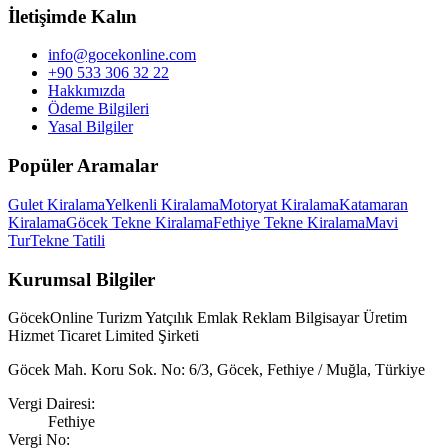
İletişimde Kalın
info@gocekonline.com
+90 533 306 32 22
Hakkımızda
Ödeme Bilgileri
Yasal Bilgiler
Popüler Aramalar
Gulet Kiralama
Yelkenli Kiralama
Motoryat Kiralama
Katamaran
Kiralama
Göcek Tekne Kiralama
Fethiye Tekne Kiralama
Mavi
Tur
Tekne Tatili
Kurumsal Bilgiler
GöcekOnline Turizm Yatçılık Emlak Reklam Bilgisayar Üretim
Hizmet Ticaret Limited Şirketi
Göcek Mah. Koru Sok. No: 6/3, Göcek, Fethiye / Muğla, Türkiye
Vergi Dairesi
:
Fethiye
Vergi No
: