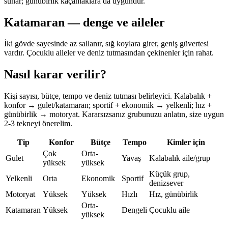
sunar; günübirlik kaçamaklara da uygundur.
Katamaran — denge ve aileler
İki gövde sayesinde az sallanır, sığ koylara girer, geniş güvertesi
vardır. Çocuklu aileler ve deniz tutmasından çekinenler için rahat.
Nasıl karar verilir?
Kişi sayısı, bütçe, tempo ve deniz tutması belirleyici. Kalabalık +
konfor → gulet/katamaran; sportif + ekonomik → yelkenli; hız +
günübirlik → motoryat. Kararsızsanız grubunuzu anlatın, size uygun
2-3 tekneyi önerelim.
Tip
Konfor
Bütçe
Tempo
Kimler için
Çok
Orta-
Gulet
Yavaş
Kalabalık aile/grup
yüksek
yüksek
Küçük grup,
Yelkenli
Orta
Ekonomik
Sportif
denizsever
Motoryat
Yüksek
Yüksek
Hızlı
Hız, günübirlik
Orta-
Katamaran
Yüksek
Dengeli
Çocuklu aile
yüksek