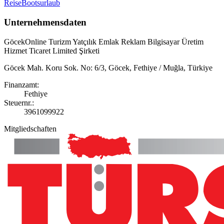
Reise
Bootsurlaub
Unternehmensdaten
GöcekOnline Turizm Yatçılık Emlak Reklam Bilgisayar Üretim
Hizmet Ticaret Limited Şirketi
Göcek Mah. Koru Sok. No: 6/3, Göcek, Fethiye / Muğla, Türkiye
Finanzamt
:
Fethiye
Steuernr.
:
3961099922
Mitgliedschaften