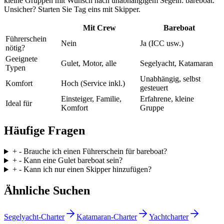
kleine Gruppen mit Wunsch nach unabhängigem Segeln: bareboat.
Unsicher? Starten Sie Tag eins mit Skipper.
Mit Crew
Bareboat
Führerschein
Nein
Ja (ICC usw.)
nötig?
Geeignete
Gulet, Motor, alle
Segelyacht, Katamaran
Typen
Unabhängig, selbst
Komfort
Hoch (Service inkl.)
gesteuert
Einsteiger, Familie,
Erfahrene, kleine
Ideal für
Komfort
Gruppe
Häufige Fragen
+
-
Brauche ich einen Führerschein für bareboat?
+
-
Kann eine Gulet bareboat sein?
+
-
Kann ich nur einen Skipper hinzufügen?
Ähnliche Suchen
Segelyacht-Charter
Katamaran-Charter
Yachtcharter