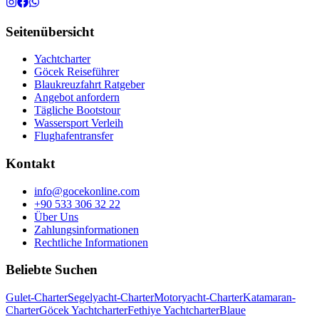
Seitenübersicht
Yachtcharter
Göcek Reiseführer
Blaukreuzfahrt Ratgeber
Angebot anfordern
Tägliche Bootstour
Wassersport Verleih
Flughafentransfer
Kontakt
info@gocekonline.com
+90 533 306 32 22
Über Uns
Zahlungsinformationen
Rechtliche Informationen
Beliebte Suchen
Gulet-Charter
Segelyacht-Charter
Motoryacht-Charter
Katamaran-
Charter
Göcek Yachtcharter
Fethiye Yachtcharter
Blaue