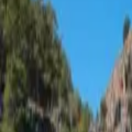
Menüyü aç
Reiseführer
Services
Yachtcharter
Startseite
/
Yachtcharter
/
Bavaria Cruiser 41, Göcek
Segelyacht · Ohne Crew · Göcek, Turkey
Bavaria Cruiser 41, Göcek