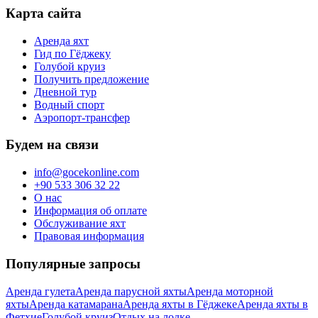
Карта сайта
Аренда яхт
Гид по Гёджеку
Голубой круиз
Получить предложение
Дневной тур
Водный спорт
Аэропорт-трансфер
Будем на связи
info@gocekonline.com
+90 533 306 32 22
О нас
Информация об оплате
Обслуживание яхт
Правовая информация
Популярные запросы
Аренда гулета
Аренда парусной яхты
Аренда моторной
яхты
Аренда катамарана
Аренда яхты в Гёджеке
Аренда яхты в
Фетхие
Голубой круиз
Отдых на лодке