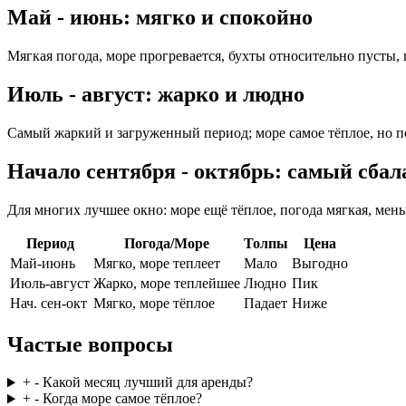
Май - июнь: мягко и спокойно
Мягкая погода, море прогревается, бухты относительно пусты,
Июль - август: жарко и людно
Самый жаркий и загруженный период; море самое тёплое, но по
Начало сентября - октябрь: самый сба
Для многих лучшее окно: море ещё тёплое, погода мягкая, мен
Период
Погода/Море
Толпы
Цена
Май-июнь
Мягко, море теплеет
Мало
Выгодно
Июль-август
Жарко, море теплейшее
Людно
Пик
Нач. сен-окт
Мягко, море тёплое
Падает
Ниже
Частые вопросы
+
-
Какой месяц лучший для аренды?
+
-
Когда море самое тёплое?